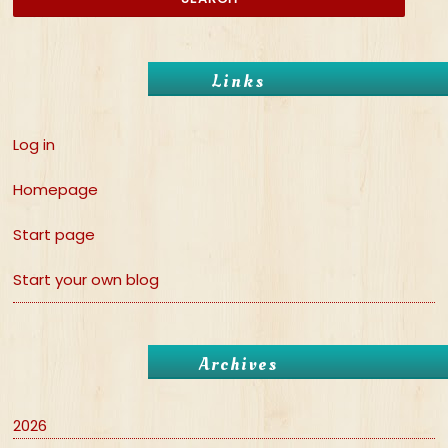
Links
Log in
Homepage
Start page
Start your own blog
Archives
2026