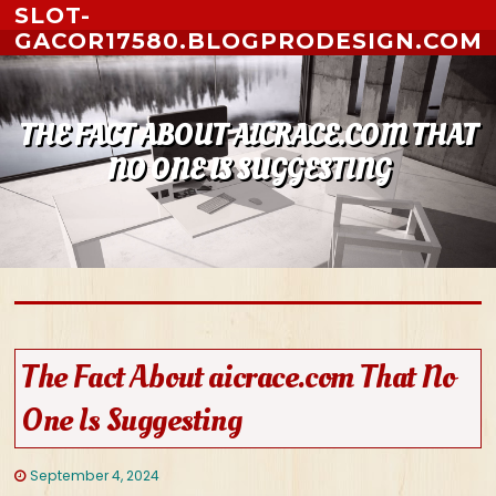
Skip to content
SLOT-
GACOR17580.BLOGPRODESIGN.COM
THE FACT ABOUT AICRACE.COM THAT
NO ONE IS SUGGESTING
The Fact About aicrace.com That No
One Is Suggesting
September 4, 2024