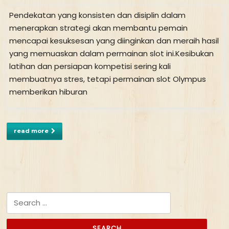
Pendekatan yang konsisten dan disiplin dalam
menerapkan strategi akan membantu pemain
mencapai kesuksesan yang diinginkan dan meraih hasil
yang memuaskan dalam permainan slot ini.Kesibukan
latihan dan persiapan kompetisi sering kali
membuatnya stres, tetapi permainan slot Olympus
memberikan hiburan
read more
Search for: